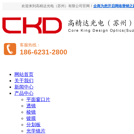
欢迎来到高精达光电（苏州）有限公司官网！
企商为您开启网络营销之
客服热线：
186-6231-2800
网站首页
关于我们
新闻中心
产品中心
平面窗口片
透镜
棱镜
镀膜
分划板
光学镜片