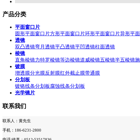
产品分类
平面窗口片
圆形平面窗口片
方形平面窗口片
环形平面窗口片
异形平面
透镜
双凸透镜
弯月透镜
平凸透镜
平凹透镜
柱面透镜
棱镜
直角棱镜
力特罗棱镜
等边棱镜
道威棱镜
五棱镜
半五棱镜
施
镀膜
增透膜
分光膜
反射膜
红外截止膜
带通膜
分划板
镀铬线条分划板
腐蚀线条分划板
光学镜片
联系我们
联系人：黄先生
手机：186-6231-2800
电话/传真：0512-53517836