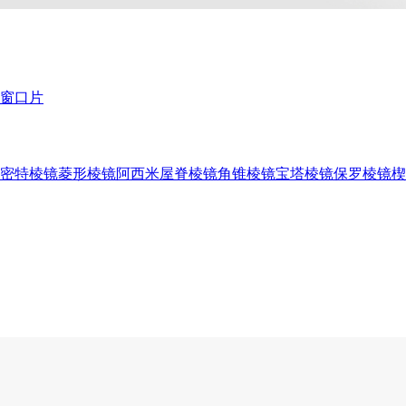
窗口片
密特棱镜
菱形棱镜
阿西米屋脊棱镜
角锥棱镜
宝塔棱镜
保罗棱镜
楔