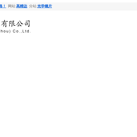
路！
网站:
高精达
分站:
光学镜片