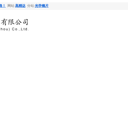
路！
网站:
高精达
分站:
光学镜片