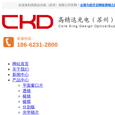
欢迎来到高精达光电（苏州）有限公司官网！
企商为您开启网络营销之
客服热线：
186-6231-2800
网站首页
关于我们
新闻中心
产品中心
平面窗口片
透镜
棱镜
镀膜
分划板
光学镜片