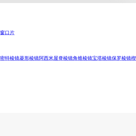
窗口片
密特棱镜
菱形棱镜
阿西米屋脊棱镜
角锥棱镜
宝塔棱镜
保罗棱镜
楔