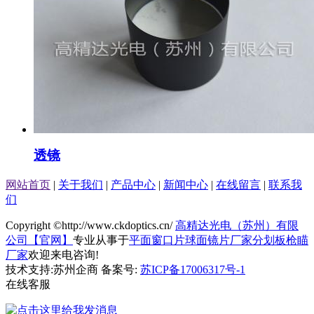
透镜
网站首页
|
关于我们
|
产品中心
|
新闻中心
|
在线留言
|
联系我
们
Copyright ©http://www.ckdoptics.cn/
高精达光电（苏州）有限
公司【官网】
专业从事于
平面窗口片
球面镜片厂家
分划板枪瞄
厂家
欢迎来电咨询!
技术支持:苏州企商 备案号:
苏ICP备17006317号-1
在线客服