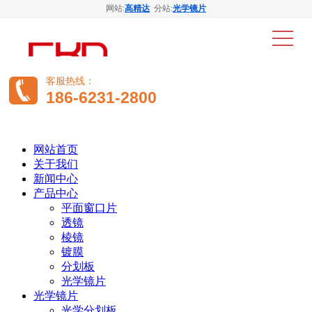
网站:
高精达
分站:
光学镜片
客服热线：
186-6231-2800
网站首页
关于我们
新闻中心
产品中心
平面窗口片
透镜
棱镜
镀膜
分划板
光学镜片
光学镜片
光学分划板