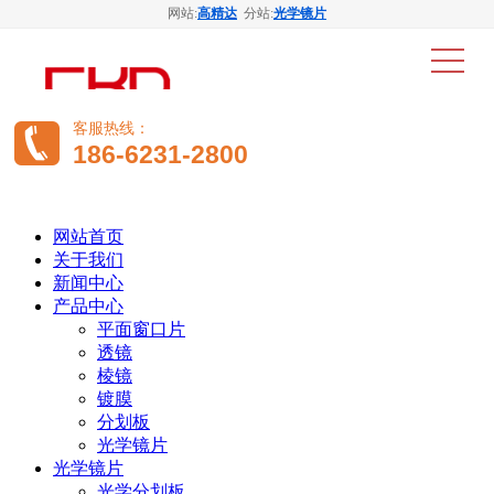
网站:
高精达
分站:
光学镜片
客服热线：
186-6231-2800
网站首页
关于我们
新闻中心
产品中心
平面窗口片
透镜
棱镜
镀膜
分划板
光学镜片
光学镜片
光学分划板