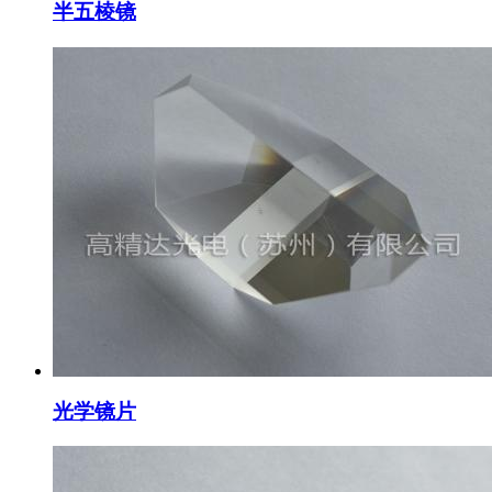
半五棱镜
光学镜片