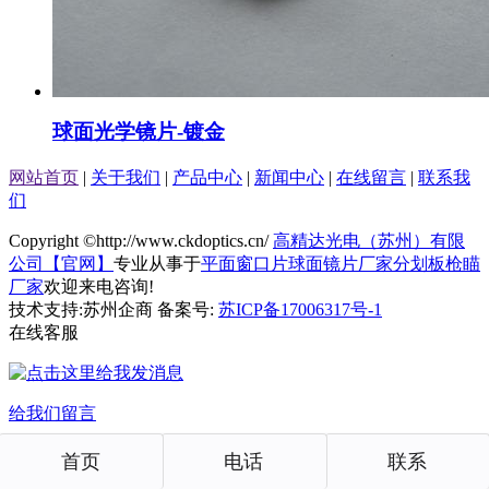
球面光学镜片-镀金
网站首页
|
关于我们
|
产品中心
|
新闻中心
|
在线留言
|
联系我
们
Copyright ©http://www.ckdoptics.cn/
高精达光电（苏州）有限
公司【官网】
专业从事于
平面窗口片
球面镜片厂家
分划板枪瞄
厂家
欢迎来电咨询!
技术支持:苏州企商 备案号:
苏ICP备17006317号-1
在线客服
给我们留言
首页
电话
联系