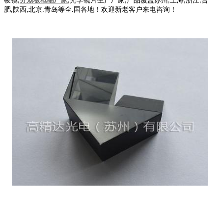
棱镜
分划板枪瞄厂家
光学镜片生产厂家
产品覆盖苏州
上海
浙江
合
,
,
,
,
,
,
肥
陕西
北京
青岛等全
国各地！欢迎新老客户来电咨询！
,
,
,
.