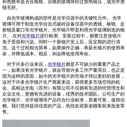
和色散率是否合规格。合格的玻璃块经过加热锻压，成光学透
镜毛胚。
由光学玻璃构成的部件是光学仪器中的关键性元件。 光学
玻璃可用于制造光学自击式破碎设备仪器中的透镜、棱镜、反
射镜及窗口等光学镜片。光学镜片即是利用光学玻璃制造的镜
片。 在对
光学镜片
进行检测、安装过程中，都要注意使镜片
免于受损和污染。同时一个新镜片安上后，应定期的进行清
洗。这个过程相当简单，如果操作正确，将延长镜片的使用寿
命，并降低成本。相反，则会降低使用寿命。
对于许多行业来说，
光学镜片
都是不可缺少的重要产品之
一，如果没有光学镜片，就会导致许多工作严重滞后，也正是
因为这样的原因，如今的光学镜片的市场才得以更好的发展，
这对于许多光学镜片生产商家来说，获得更多市场空间的机
会。高精达光电（苏州）有限公司不仅拥有先进的经营理念和
企业文化，更拥有先进的设备，优秀的技术团队。公司生产的
光学镜片、光学玻璃等产品符合行业标准，质量可靠，值得信
赖。我们坚持提供优质的产品，热忱欢迎新老顾客前来批发零
售。