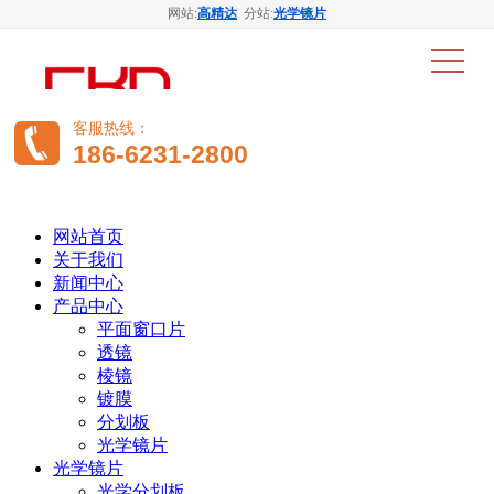
网站:
高精达
分站:
光学镜片
客服热线：
186-6231-2800
网站首页
关于我们
新闻中心
产品中心
平面窗口片
透镜
棱镜
镀膜
分划板
光学镜片
光学镜片
光学分划板