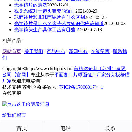
光学镜片的清洗
2020-12-01
视觉系统对于镜头畸变的矫正
2021-03-29
球面镜片和非球面镜片有什么区别
2021-05-25
光学镜片是什么？这些镜片知识你应该知道
2022-03-03
光学镜头生产具体工艺有哪些？
2022-07-18
相关产品:
网站首页
|
关于我们
|
产品中心
|
新闻中心
|
在线留言
|
联系我
们
Copyright ©http://www.ckdoptics.cn/
高精达光电（苏州）有限
公司【官网】
专业从事于
平面窗口片
球面镜片厂家
分划板枪瞄
厂家
欢迎来电咨询!
技术支持:苏州企商 备案号:
苏ICP备17006317号-1
在线客服
给我们留言
首页
电话
联系