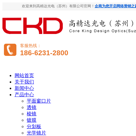
欢迎来到高精达光电（苏州）有限公司官网！
企商为您开启网络营销之
客服热线：
186-6231-2800
网站首页
关于我们
新闻中心
产品中心
平面窗口片
透镜
棱镜
镀膜
分划板
光学镜片