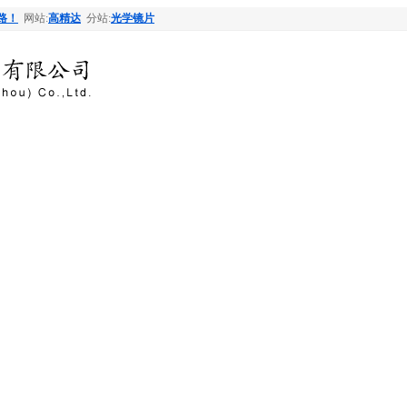
路！
网站:
高精达
分站:
光学镜片