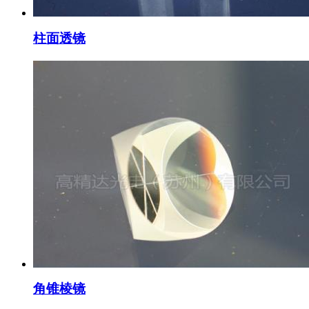
柱面透镜
角锥棱镜