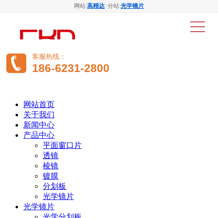
网站:
高精达
分站:
光学镜片
客服热线：
186-6231-2800
网站首页
关于我们
新闻中心
产品中心
平面窗口片
透镜
棱镜
镀膜
分划板
光学镜片
光学镜片
光学分划板