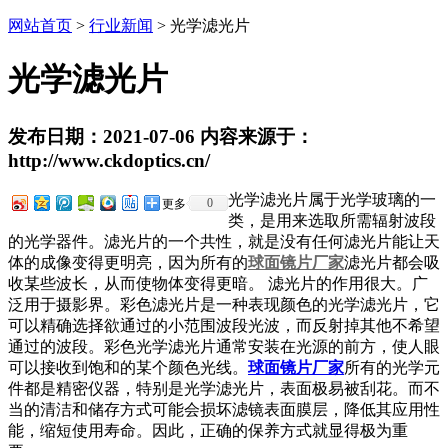
网站首页
>
行业新闻
> 光学滤光片
光学滤光片
发布日期：2021-07-06 内容来源于：
http://www.ckdoptics.cn/
光学滤光片属于光学玻璃的一
0
更多
类，是用来选取所需辐射波段
的光学器件。滤光片的一个共性，就是没有任何滤光片能让天
体的成像变得更明亮，因为所有的
球面镜片厂家
滤光片都会吸
收某些波长，从而使物体变得更暗。 滤光片的作用很大。广
泛用于摄影界。彩色滤光片是一种表现颜色的光学滤光片，它
可以精确选择欲通过的小范围波段光波，而反射掉其他不希望
通过的波段。彩色光学滤光片通常安装在光源的前方，使人眼
可以接收到饱和的某个颜色光线。
球面镜片厂家
所有的光学元
件都是精密仪器，特别是光学滤光片，表面极易被刮花。而不
当的清洁和储存方式可能会损坏滤镜表面膜层，降低其应用性
能，缩短使用寿命。因此，正确的保养方式就显得极为重