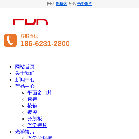
网站:
高精达
分站:
光学镜片
客服热线：
186-6231-2800
网站首页
关于我们
新闻中心
产品中心
平面窗口片
透镜
棱镜
镀膜
分划板
光学镜片
光学镜片
光学分划板