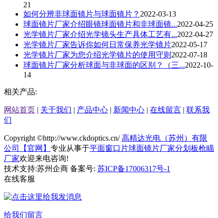
21
如何分辨非球面镜片与球面镜片？
2022-03-13
球面镜片厂家介绍​眼镜球面镜片和非球面镜...
2022-04-25
光学镜片厂家介绍​光学镜头生产具体工艺有...
2022-04-27
光学镜片厂家告诉你如何日常保养光学镜片
2022-05-17
光学镜片厂家为您介绍光学镜片的使用守则
2022-07-18
球面镜片厂家分析球面与非球面的区别？（三...
2022-10-
14
相关产品:
网站首页
|
关于我们
|
产品中心
|
新闻中心
|
在线留言
|
联系我
们
Copyright ©http://www.ckdoptics.cn/
高精达光电（苏州）有限
公司【官网】
专业从事于
平面窗口片
球面镜片厂家
分划板枪瞄
厂家
欢迎来电咨询!
技术支持:苏州企商 备案号:
苏ICP备17006317号-1
在线客服
给我们留言