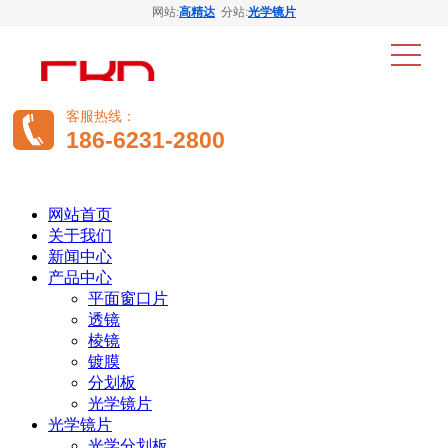
网站:
高精达
分站:
光学镜片
客服热线：
186-6231-2800
网站首页
关于我们
新闻中心
产品中心
平面窗口片
透镜
棱镜
镀膜
分划板
光学镜片
光学镜片
光学分划板