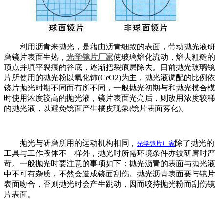
利用沥青来抛光，是藉由沥青细致的表面，带动抛光液研
磨镜片表面生热，
光学镜片厂家
使玻璃熔化流动，熔去粗糙的
顶点并填平裂痕的谷底，逐渐把裂痕层除去。目前抛光玻璃镜
片所使用的抛光粉以氧化铈(CeO2)为主，抛光液调配的比例依
镜片抛光时期不同而有所不同，一般抛光初期与和抛光模合模
时使用浓度较高的抛光液，镜片表面光亮后，则改用浓度较稀
的抛光液，以避免镜面产生橘皮现象(镜片表面雾化)。
抛光与研磨所用的运动机构相同，
除了抛光的
光学镜片厂家
工具与工作液体不一样外，抛光时所需环境条件亦较研磨时严
苛。一般抛光时要注意的事项如下：抛光沥青的表面与抛光液
中不可有杂质，不然会造成镜面刮伤。抛光沥青表面要与镜片
表面吻合，否则抛光时会产生跳动，因而咬持抛光粉而刮伤镜
片表面。