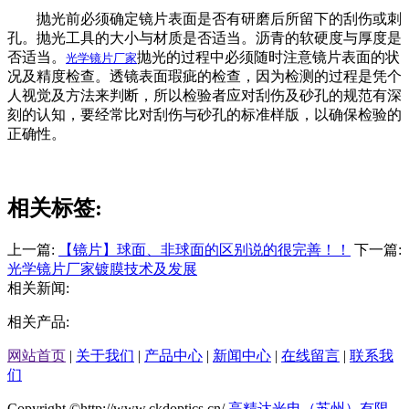
抛光前必须确定镜片表面是否有研磨后所留下的刮伤或刺
孔。抛光工具的大小与材质是否适当。沥青的软硬度与厚度是
否适当。
抛光的过程中必须随时注意镜片表面的状
光学镜片厂家
况及精度检查。透镜表面瑕疵的检查，因为检测的过程是凭个
人视觉及方法来判断，所以检验者应对刮伤及砂孔的规范有深
刻的认知，要经常比对刮伤与砂孔的标准样版，以确保检验的
正确性。
相关标签:
上一篇:
【镜片】球面、非球面的区别说的很完善！！
下一篇:
光学镜片厂家镀膜技术及发展
相关新闻:
相关产品:
网站首页
|
关于我们
|
产品中心
|
新闻中心
|
在线留言
|
联系我
们
Copyright ©http://www.ckdoptics.cn/
高精达光电（苏州）有限