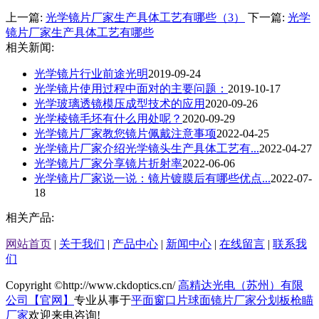
上一篇:
光学镜片厂家生产具体工艺有哪些（3）
下一篇:
光学
镜片厂家生产具体工艺有哪些
相关新闻:
光学镜片行业前途光明
2019-09-24
光学镜片使用过程中面对的主要问题：
2019-10-17
光学玻璃透镜模压成型技术的应用
2020-09-26
光学棱镜毛坯有什么用处呢？
2020-09-29
​光学镜片厂家教您镜片佩戴注意事项
2022-04-25
光学镜片厂家介绍​光学镜头生产具体工艺有...
2022-04-27
光学镜片厂家分享镜片折射率
2022-06-06
光学镜片厂家说一说：镜片镀膜后有哪些优点...
2022-07-
18
相关产品:
网站首页
|
关于我们
|
产品中心
|
新闻中心
|
在线留言
|
联系我
们
Copyright ©http://www.ckdoptics.cn/
高精达光电（苏州）有限
公司【官网】
专业从事于
平面窗口片
球面镜片厂家
分划板枪瞄
厂家
欢迎来电咨询!