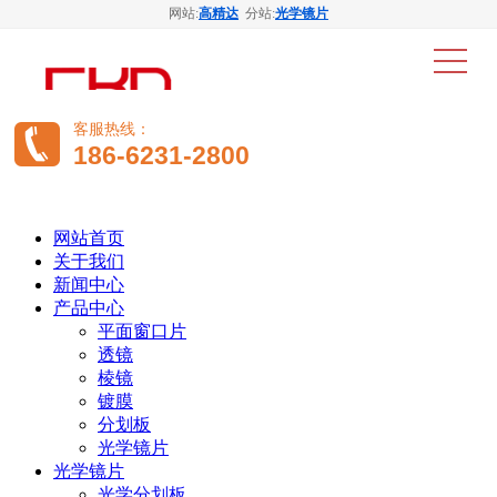
网站:
高精达
分站:
光学镜片
客服热线：
186-6231-2800
网站首页
关于我们
新闻中心
产品中心
平面窗口片
透镜
棱镜
镀膜
分划板
光学镜片
光学镜片
光学分划板