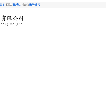
路！
网站:
高精达
分站:
光学镜片