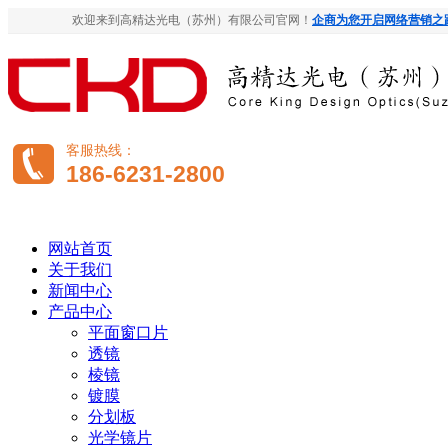
欢迎来到高精达光电（苏州）有限公司官网！
企商为您开启网络营销之
客服热线：
186-6231-2800
网站首页
关于我们
新闻中心
产品中心
平面窗口片
透镜
棱镜
镀膜
分划板
光学镜片