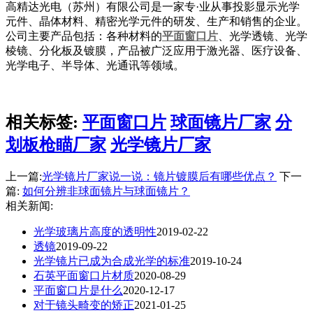
高精达光电（苏州）有限公司是一家专·业从事投影显示光学
元件、晶体材料、精密光学元件的研发、生产和销售的企业。
公司主要产品包括：各种材料的
平面窗口片
、光学透镜、光学
棱镜、分化板及镀膜，产品被广泛应用于激光器、医疗设备、
光学电子、半导体、光通讯等领域。
相关标签:
平面窗口片
球面镜片厂家
分
划板枪瞄厂家
光学镜片厂家
上一篇:
​光学镜片厂家说一说：镜片镀膜后有哪些优点？
下一
篇:
如何分辨非球面镜片与球面镜片？
相关新闻:
光学玻璃片高度的透明性
2019-02-22
透镜
2019-09-22
光学镜片已成为合成光学的标准
2019-10-24
石英平面窗口片材质
2020-08-29
平面窗口片是什么
2020-12-17
对于镜头畸变的矫正
2021-01-25