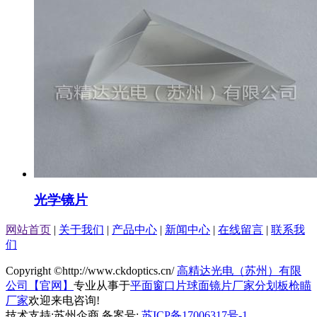
光学镜片
网站首页
|
关于我们
|
产品中心
|
新闻中心
|
在线留言
|
联系我
们
Copyright ©http://www.ckdoptics.cn/
高精达光电（苏州）有限
公司【官网】
专业从事于
平面窗口片
球面镜片厂家
分划板枪瞄
厂家
欢迎来电咨询!
技术支持:苏州企商 备案号:
苏ICP备17006317号-1