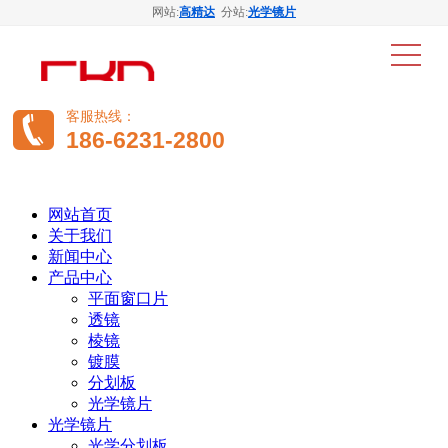
网站:
高精达
分站:
光学镜片
客服热线：
186-6231-2800
网站首页
关于我们
新闻中心
产品中心
平面窗口片
透镜
棱镜
镀膜
分划板
光学镜片
光学镜片
光学分划板