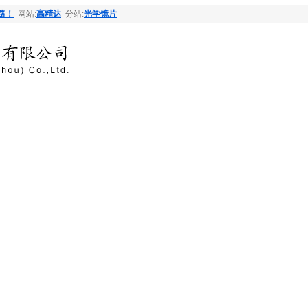
路！
网站:
高精达
分站:
光学镜片