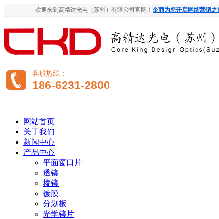
欢迎来到高精达光电（苏州）有限公司官网！
企商为您开启网络营销之
客服热线：
186-6231-2800
网站首页
关于我们
新闻中心
产品中心
平面窗口片
透镜
棱镜
镀膜
分划板
光学镜片