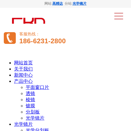
网站:
高精达
分站:
光学镜片
客服热线：
186-6231-2800
网站首页
关于我们
新闻中心
产品中心
平面窗口片
透镜
棱镜
镀膜
分划板
光学镜片
光学镜片
光学分划板