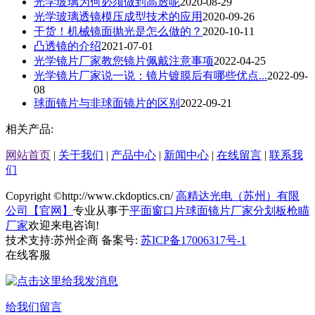
光学玻璃为何必须做到高透呢
2020-08-29
光学玻璃透镜模压成型技术的应用
2020-09-26
干货！机械镜面抛光是怎么做的？
2020-10-11
凸透镜的介绍
2021-07-01
​光学镜片厂家教您镜片佩戴注意事项
2022-04-25
光学镜片厂家说一说：镜片镀膜后有哪些优点...
2022-09-
08
球面镜片与非球面镜片的区别
2022-09-21
相关产品:
网站首页
|
关于我们
|
产品中心
|
新闻中心
|
在线留言
|
联系我
们
Copyright ©http://www.ckdoptics.cn/
高精达光电（苏州）有限
公司【官网】
专业从事于
平面窗口片
球面镜片厂家
分划板枪瞄
厂家
欢迎来电咨询!
技术支持:苏州企商 备案号:
苏ICP备17006317号-1
在线客服
给我们留言