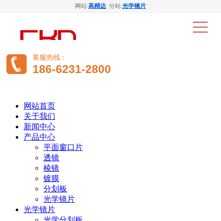
网站:
高精达
分站:
光学镜片
客服热线：
186-6231-2800
网站首页
关于我们
新闻中心
产品中心
平面窗口片
透镜
棱镜
镀膜
分划板
光学镜片
光学镜片
光学分划板