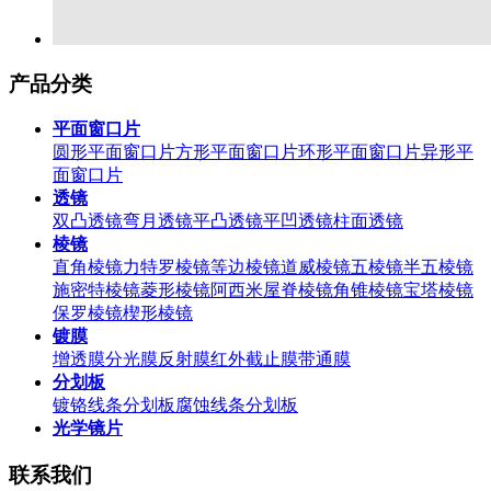
产品分类
平面窗口片
圆形平面窗口片
方形平面窗口片
环形平面窗口片
异形平
面窗口片
透镜
双凸透镜
弯月透镜
平凸透镜
平凹透镜
柱面透镜
棱镜
直角棱镜
力特罗棱镜
等边棱镜
道威棱镜
五棱镜
半五棱镜
施密特棱镜
菱形棱镜
阿西米屋脊棱镜
角锥棱镜
宝塔棱镜
保罗棱镜
楔形棱镜
镀膜
增透膜
分光膜
反射膜
红外截止膜
带通膜
分划板
镀铬线条分划板
腐蚀线条分划板
光学镜片
联系我们