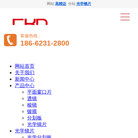
网站:
高精达
分站:
光学镜片
客服热线：
186-6231-2800
网站首页
关于我们
新闻中心
产品中心
平面窗口片
透镜
棱镜
镀膜
分划板
光学镜片
光学镜片
光学分划板