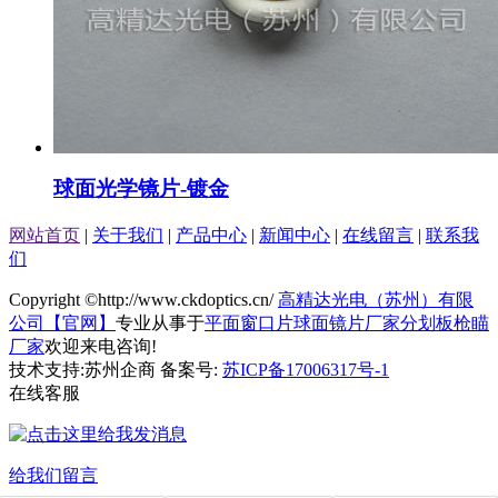
球面光学镜片-镀金
网站首页
|
关于我们
|
产品中心
|
新闻中心
|
在线留言
|
联系我
们
Copyright ©http://www.ckdoptics.cn/
高精达光电（苏州）有限
公司【官网】
专业从事于
平面窗口片
球面镜片厂家
分划板枪瞄
厂家
欢迎来电咨询!
技术支持:苏州企商 备案号:
苏ICP备17006317号-1
在线客服
给我们留言