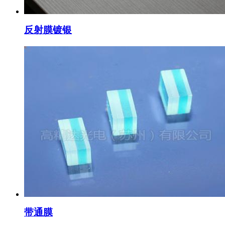
反射膜镀银
带通膜