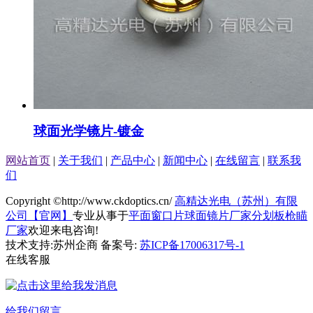
球面光学镜片-镀金
网站首页
|
关于我们
|
产品中心
|
新闻中心
|
在线留言
|
联系我
们
Copyright ©http://www.ckdoptics.cn/
高精达光电（苏州）有限
公司【官网】
专业从事于
平面窗口片
球面镜片厂家
分划板枪瞄
厂家
欢迎来电咨询!
技术支持:苏州企商 备案号:
苏ICP备17006317号-1
在线客服
给我们留言