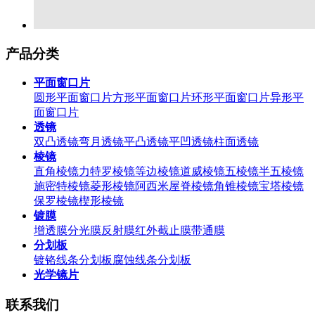
产品分类
平面窗口片
圆形平面窗口片
方形平面窗口片
环形平面窗口片
异形平
面窗口片
透镜
双凸透镜
弯月透镜
平凸透镜
平凹透镜
柱面透镜
棱镜
直角棱镜
力特罗棱镜
等边棱镜
道威棱镜
五棱镜
半五棱镜
施密特棱镜
菱形棱镜
阿西米屋脊棱镜
角锥棱镜
宝塔棱镜
保罗棱镜
楔形棱镜
镀膜
增透膜
分光膜
反射膜
红外截止膜
带通膜
分划板
镀铬线条分划板
腐蚀线条分划板
光学镜片
联系我们