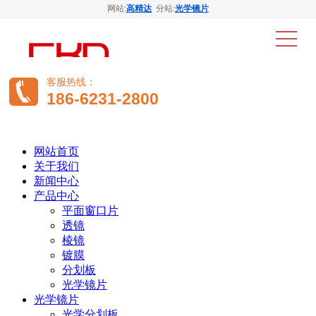
网站:
高精达
分站:
光学镜片
客服热线：
186-6231-2800
网站首页
关于我们
新闻中心
产品中心
平面窗口片
透镜
棱镜
镀膜
分划板
光学镜片
光学镜片
光学分划板